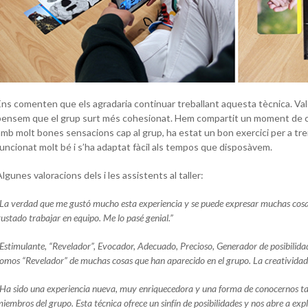
Ens comenten que els agradaria continuar treballant aquesta tècnica. Val
pensem que el grup surt més cohesionat. Hem compartit un moment de cr
mb molt bones sensacions cap al grup, ha estat un bon exercici per a trenc
funcionat molt bé i s’ha adaptat fàcil als tempos que disposàvem.
lgunes valoracions dels i les assistents al taller:
La verdad que me gustó mucho esta experiencia y se puede expresar muchas cos
ustado trabajar en equipo. Me lo pasé genial.”
Estimulante, “Revelador”, Evocador, Adecuado, Precioso, Generador de posibilid
omos “Revelador” de muchas cosas que han aparecido en el grupo. La creatividad 
Ha sido una experiencia nueva, muy enriquecedora y una forma de conocernos t
iembros del grupo. Esta técnica ofrece un sinfín de posibilidades y nos abre a exp