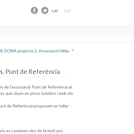
CAT
ESP
 DONA projecte 2. Associació Hèlia
. Punt de Referència
és de l’associació Punt de Referència al
nys que viuen en pisos tutelats i amb els
Punt de Referència proposem un taller
aris es coneixen des de fa molt poc