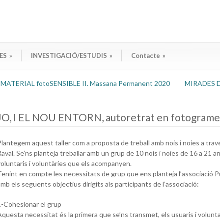
ES
»
INVESTIGACIÓ/ESTUDIS
»
Contacte
»
MATERIAL fotoSENSIBLE II. Massana Permanent 2020
MIRADES DE
JO, I EL NOU ENTORN, autoretrat en fotogrames
Plantegem aquest taller com a proposta de treball amb nois i noies a trav
Raval. Se’ns planteja treballar amb un grup de 10 nois i noies de 16 a 21 a
voluntaris i voluntàries que els acompanyen.
Tenint en compte les necessitats de grup que ens planteja l’associació 
mb els següents objectius dirigits als participants de l’associació:
1-Cohesionar el grup
Aquesta necessitat és la primera que se’ns transmet, els usuaris i volunt