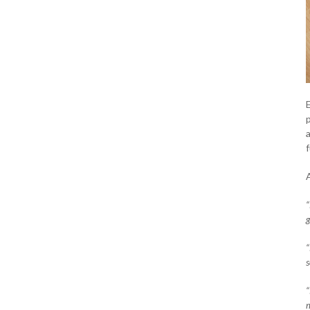
a
A
“
g
“
s
“
m