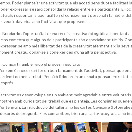
emps. Poder plantejar una activitat que els acosti sens dubte facilitarà l
oder expressar-se i així consolidar la relació entre els participants. El joc
naturals i espontanis que faciliten el coneixement personal i també el de
es veurà afavorida amb l’activitat que proposem.
. Brindar-los l’oportunitat d’una tècnica creativa fotogràfica. I per tant a 
Se’ns comenta que alguns dels participants són especialment tímids. Co
expressar-se amb més llibertat des de la creativitat afermant així la seva
moment creatiu, donar-se a conèixer des d’una altra perspectiva.
3. Compartir amb el grup el procés i resultats
Pensem és necessari fer un bon tancament de l’activitat, pensar que ens 
partíem i on hem arribat. Per això li donarem un espai a pensar entre tots 
després.
L’activitat es desenvolupa en un ambient molt agradable entre voluntaris i
mostren amb curiositat pel treball que es planteja. Les consignes queden
s’entenguin. La introducció del taller amb les cartes Covisage (fotografi
i després de preguntar-los com arriben, trien una carta-fotografia amb in