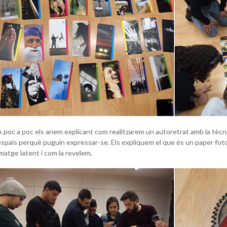
A poc a poc els anem explicant com realitzarem un autoretrat amb la tèc
espais perquè puguin expressar-se. Els expliquem el que és un paper foto
imatge latent i com la revelem.