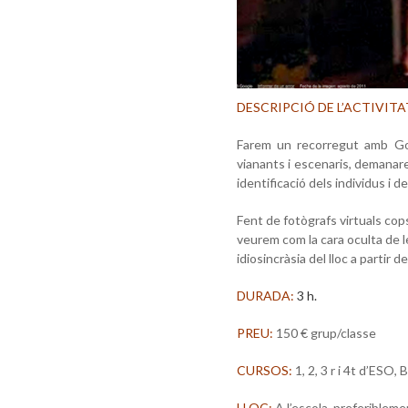
DESCRIPCIÓ DE L’ACTIVITA
Farem un recorregut amb Goo
vianants i escenaris, demanare
identificació dels individus i de
Fent de fotògrafs virtuals cop
veurem com la cara oculta de l
idiosincràsia del lloc a partir d
DURADA:
3 h.
PREU:
150 € grup/classe
CURSOS:
1, 2, 3 r i 4t d’ESO,
LLOC:
A l’escola, preferiblemen