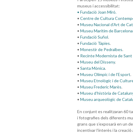
museus i accessibilitat:
• Fundació Joan Miró.
•
Centre de Cultura Contempo
•
Museu Nacional d’Art de Ca
•
Museu Marítim de Barcelona
•
Fundació Suñol
.
•
Fundació Tàpies
.
•
Monestir de Pedralbes
.
•
Recinte Modernista de Sant
•
Museu del Disseny
.
•
Santa Mònica
.
•
Museu Olímpic i de l’Esport
.
•
Museu Etnològic i de Cultur
•
Museu Frederic Marès
.
•
Museu d’història de Catalun
•
Museu arqueològic de Catal
En conjunt es realitzaran 60 t
i fotografies dels diferents m
grans que s’exposarà en un de
incentivar l’interès i la creació