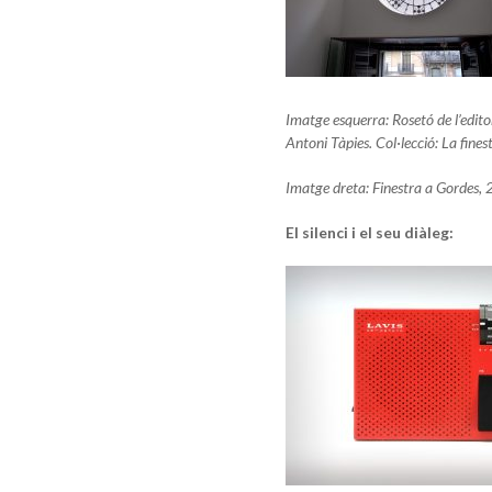
Imatge esquerra: Rosetó de l’edit
Antoni Tàpies. Col·lecció: La fines
Imatge dreta: Finestra a Gordes,
El silenci i el seu diàleg: