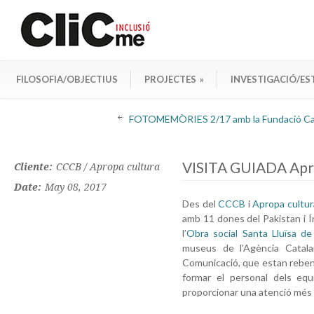
FILOSOFIA/OBJECTIUS
PROJECTES
»
INVESTIGACIÓ/ES
FOTOMEMÒRIES 2/17 amb la Fundació Ca
VISITA GUIADA Aprop
Cliente:
CCCB / Apropa cultura
Date:
May 08, 2017
Des del
CCCB
i
Apropa cultur
amb 11 dones del Pakistan i Ín
l’
Obra social Santa Lluïsa de 
museus de l’Agència Catala
Comunicació, que estan rebent 
formar el personal dels equ
proporcionar una atenció més p