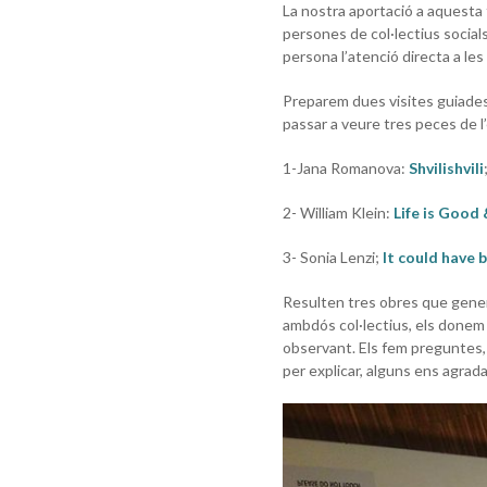
La nostra aportació a aquesta 
persones de col·lectius social
persona l’atenció directa a le
Preparem dues visites guiades 
passar a veure tres peces de l
1-Jana Romanova:
Shvilishvili
2- William Klein:
Life is Good
3- Sonia Lenzi;
It could have 
Resulten tres obres que genere
ambdós col·lectius, els donem l
observant. Els fem preguntes, 
per explicar, alguns ens agrada